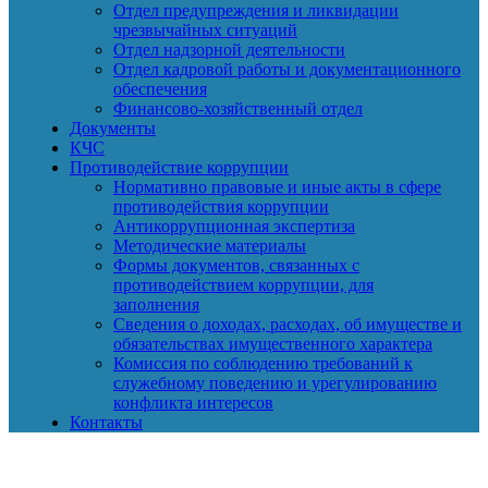
Отдел предупреждения и ликвидации
чрезвычайных ситуаций
Отдел надзорной деятельности
Отдел кадровой работы и документационного
обеспечения
Финансово-хозяйственный отдел
Документы
КЧС
Противодействие коррупции
Нормативно правовые и иные акты в сфере
противодействия коррупции
Антикоррупционная экспертиза
Методические материалы
Формы документов, связанных с
противодействием коррупции, для
заполнения
Сведения о доходах, расходах, об имуществе и
обязательствах имущественного характера
Комиссия по соблюдению требований к
служебному поведению и урегулированию
конфликта интересов
Контакты