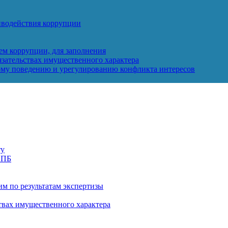
иводействия коррупции
ем коррупции, для заполнения
бязательствах имущественного характера
му поведению и урегулированию конфликта интересов
ту
 ПБ
м по результатам экспертизы
ствах имущественного характера