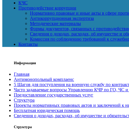
КЧС
Противодействие коррупции
Нормативно правовые и иные акты в сфере прот
Антикоррупционная экспертиза
Методические материалы
Формы документов, связанных с противодействи
Сведения о доходах, расходах, об имуществе и о
Комиссия по соблюдению требований к служебно
Контакты
Информация
Главная
Антимонопольный комплаенс
5 Шагов для поступления на военную службу по контрак
Часто задаваемые вопросы Управлению КЧР по ГО, ЧС и
Предоставление государственных услуг
Структура
Проекты нормативных правовых актов и заключений к ни
Бесплатная юридическая помощь
Сведения о доходах, расходах, об имуществе и обязатель
Структура