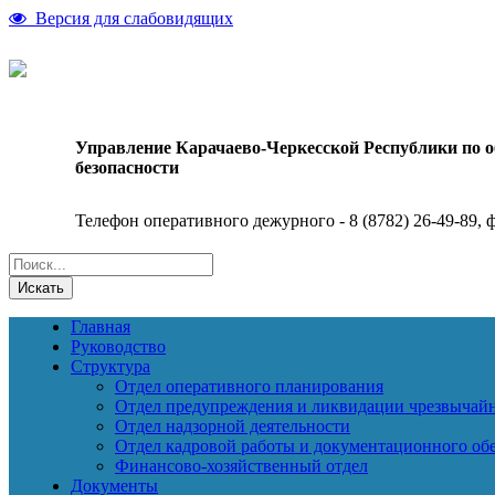
Версия для слабовидящих
Управление Карачаево-Черкесской Республики по 
безопасности
Телефон оперативного дежурного - 8 (8782) 26-49-89, ф
Искать
Главная
Руководство
Структура
Отдел оперативного планирования
Отдел предупреждения и ликвидации чрезвычай
Отдел надзорной деятельности
Отдел кадровой работы и документационного об
Финансово-хозяйственный отдел
Документы