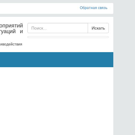
Обратная связь
оприятий
Искать
туаций и
отиводействия