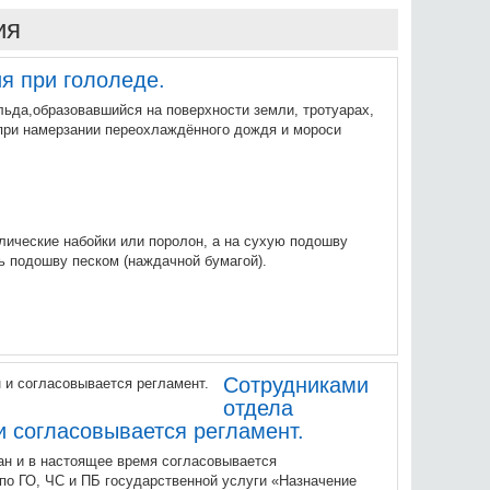
ия
я при гололеде.
льда,образовавшийся на поверхности земли, тротуарах,
) при намерзании переохлаждённого дождя и мороси
лические набойки или поролон, а на сухую подошву
ь подошву песком (наждачной бумагой).
Сотрудниками
отдела
 согласовывается регламент.
н и в настоящее время согласовывается
о ГО, ЧС и ПБ государственной услуги «Назначение