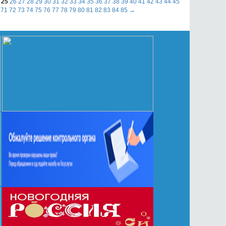
25
26
27
28
29
30
31
32
33
34
35
36
37
38
39
40
41
42
43
44
45
71
72
73
74
75
76
77
78
79
80
81
82
83
84
85
→