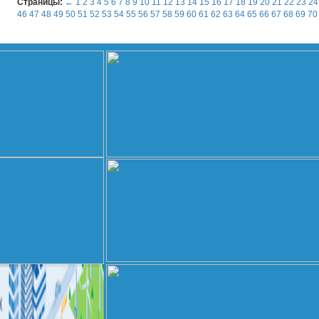
Страницы:
←
1
2
3
4
5
6
7
8
9
10
11
12
13
14
15
16
17
18
19
20
21
22
23
24
46
47
48
49
50
51
52
53
54
55
56
57
58
59
60
61
62
63
64
65
66
67
68
69
70