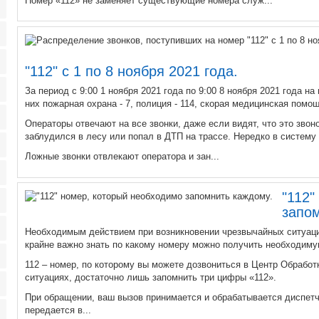
Номер «112» не заменяет существующие номера служ...
"112" с 1 по 8 ноября 2021 года.
За период с 9:00 1 ноября 2021 года по 9:00 8 ноября 2021 года н
них пожарная охрана - 7, полиция - 114, скорая медицинская помощ
Операторы отвечают на все звонки, даже если видят, что это звоно
заблудился в лесу или попал в ДТП на трассе. Нередко в систем
Ложные звонки отвлекают оператора и зан...
"112"
запо
Необходимым действием при возникновении чрезвычайных ситуаци
крайне важно знать по какому номеру можно получить необходиму
112 – номер, по которому вы можете дозвониться в Центр Обрабо
ситуациях, достаточно лишь запомнить три цифры «112».
При обращении, ваш вызов принимается и обрабатывается диспет
передается в...