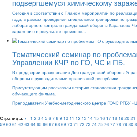
подвергшемуся химическому зараже
Сегодня в соответствии с Планом мероприятий по реализаци
года, в рамках проведения специальной тренировки по гра
лабораторного контроля гражданской обороны Карачаево-Че
заражению в результате произоше...
Тематический семинар по проблема
Управлении КЧР по ГО, ЧС и ПБ.
В преддверии празднования Дня гражданской обороны Управ
обороны с руководителями организаций республики.
Присутствующим рассказали историю становления гражданск
обучающего фильма.
Преподаватели Учебно-методического центра ГОЧС РГБУ «Ц
Страницы:
←
1
2
3
4
5
6
7
8
9
10
11
12
13
14
15
16
17
18
19
20
21
59
60
61
62
63
64
65
66
67
68
69
70
71
72
73
74
75
76
77
78
79
80
8